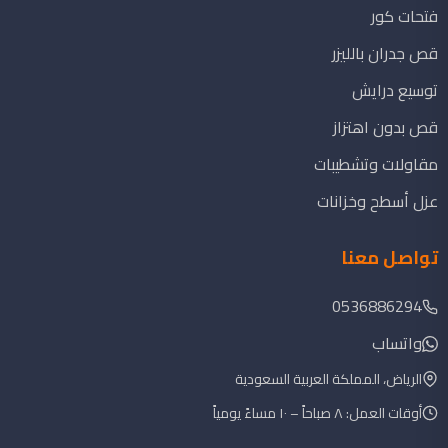
فتحات كور
قص جدران بالليزر
توسيع درايش
قص بدون اهتزاز
مقاولات وتشطيبات
عزل أسطح وخزانات
تواصل معنا
0536886294
واتساب
الرياض، المملكة العربية السعودية
أوقات العمل: ٨ صباحاً – ١٠ مساءً يومياً