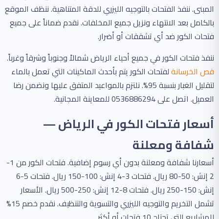
المبنى. ننفذ الفتحات بالتوجيه الليزري للدقة المتناهية. ننظف الموقع
بالكامل بعد الانتهاء ونزيل جميع المخلفات. نقدم ضماناً على جميع
فتحات الكور ضد أي تشققات أو أضرار.
ننفذ فتحات الكور في جميع أحياء الرياض شمالاً وجنوباً وشرقاً وغرباً.
قص الخرسانة
لفتحات الكور يتم بأحدث الماكينات التي تعمل بالماء
لتقليل الغبار بنسبة 95%. نلتزم بالمواعيد المتفق عليها ونضمن رضا
العميل. اتصل على 0536886294 للمعاينة المجانية.
أسعار فتحات الكور في الرياض —
شفافة ومعلنة
أسعارنا شفافة ومعلنة بدون أي رسوم إضافية. فتحات الكور من 1-
2 إنش: 50-80 ريال. فتحات 3-4 إنش: 100-150 ريال. فتحات 5-6
إنش: 150-250 ريال. فتحات 8-12 إنش: 250-500 ريال. الأسعار
تشمل التخريم والتوجيه الليزري والتسوية والتنظيف. نقدم خصم 15%
للمشاريع التي تحتاج 10 فتحات أو أكثر.