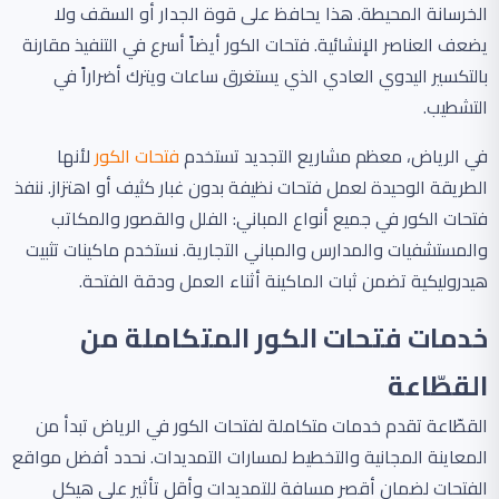
الخرسانة المحيطة. هذا يحافظ على قوة الجدار أو السقف ولا
يضعف العناصر الإنشائية. فتحات الكور أيضاً أسرع في التنفيذ مقارنة
بالتكسير اليدوي العادي الذي يستغرق ساعات ويترك أضراراً في
التشطيب.
في الرياض، معظم مشاريع التجديد تستخدم
فتحات الكور
لأنها
الطريقة الوحيدة لعمل فتحات نظيفة بدون غبار كثيف أو اهتزاز. ننفذ
فتحات الكور في جميع أنواع المباني: الفلل والقصور والمكاتب
والمستشفيات والمدارس والمباني التجارية. نستخدم ماكينات تثبيت
هيدروليكية تضمن ثبات الماكينة أثناء العمل ودقة الفتحة.
خدمات فتحات الكور المتكاملة من
القطّاعة
القطّاعة تقدم خدمات متكاملة لفتحات الكور في الرياض تبدأ من
المعاينة المجانية والتخطيط لمسارات التمديدات. نحدد أفضل مواقع
الفتحات لضمان أقصر مسافة للتمديدات وأقل تأثير على هيكل