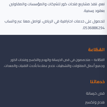
نعم، ننفذ مشاريع فتحات كور للشركات والمؤسسات والمقاولين
بعقود رسمية.
للحصول على خدمات احترافية في الرياض، تواصل معنا عبر واتساب
0536886294.
القطّاعة
القطّاعة – متخصصون في قص الخرسانة والهدم والتكسير وفتحات الكور
وجميع أعمال المقاولات والتشطيبات. نخدم عملاءنا بأحدث التقنيات والمعدات.
خدماتنا
قص خرسانة
هدم وتكسير